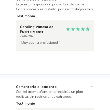
controles). • La consulta se debe pagar antes
Este es un espacio seguro y libre de juicios.
de entrar al box, debe mostrar comprobante. Se
Cada proceso es distinto, por eso trabajaremos
reciben pagos con transferencia o efectivo
con objetivos realistas, adaptados a tus
(monto exacto)
Testimonio
necesidades, tiempos y contexto.
Carolina Vanesa
de
Puerto Montt
24/07/2026
Muy buena profesional
Comentario al paciente
Con mi acompañamiento recibirás un plan
realista, sin restricciones extremas.
Trabajaremos juntas para que entiendas tu
Testimonio
cuerpo, disfrutes comer sin culpa y sostengas