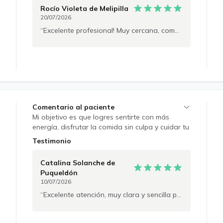
tus logros a largo plazo. Cada sesión es un
Rocío Violeta
de Melipilla
espacio de apoyo y contención, pensado para
20/07/2026
que avances con seguridad, a tu propio ritmo.
Excelente profesional! Muy cercana, comprensiva y amable. Sin duda será un gran acompañamiento en mi proceso.
Comentario al paciente
Mi objetivo es que logres sentirte con más
energía, disfrutar la comida sin culpa y cuidar tu
salud a largo plazo, con acompañamiento
Testimonio
cercano y basado en evidencia científica
Catalina Solanche
de
Puqueldón
10/07/2026
Excelente atención, muy clara y sencilla para explicar.