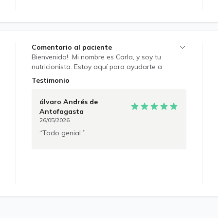
Comentario al paciente
Bienvenido! Mi nombre es Carla, y soy tu
nutricionista. Estoy aquí para ayudarte a
alcanzar tus objetivos de salud a través de una
Testimonio
alimentación equilibrada y adecuada a tus
necesidades individuales. Objetivos: •
álvaro Andrés
de
Conocernos mejor: Quiero entender tus hábitos
Antofagasta
alimenticios actuales, tus metas de salud y
26/05/2026
cualquier preocupación que puedas tener sobre
Todo genial
tu alimentación. • Educación: Vamos a explorar
los conceptos básicos de la nutrición, como los
grupos de alimentos, la importancia de los
nutrientes y cómo pueden afectar tu salud. •
Desarrollo de un plan personalizado:
Trabajaremos juntos para crear un plan de
alimentación que se adapte a tus necesidades
y estilo de vida, centrándonos en alimentos que
te gusten y que sean nutricionalmente