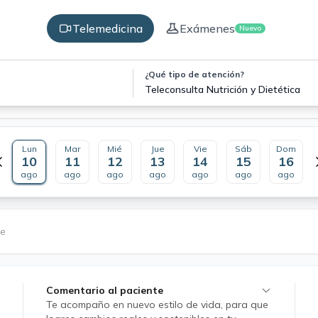
Telemedicina
Exámenes
Nuevo
¿Qué tipo de atención?
Teleconsulta Nutrición y Dietética
Lun
Mar
Mié
Jue
Vie
Sáb
Dom
10
11
12
13
14
15
16
ago
ago
ago
ago
ago
ago
ago
le
Comentario al paciente
Te acompaño en nuevo estilo de vida, para que