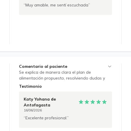
Muy amable, me sentí escuchada
Comentario al paciente
Se explica de manera clara el plan de
alimentación propuesto, resolviendo dudas y
reforzando la importancia de la adherencia al
Testimonio
tratamiento. Se entregan recomendaciones
prácticas para aplicar en la vida diaria,
Katy Yohana
de
enfatizando la incorporación progresiva de
Antofagasta
hábitos saludables. Se sugiere seguimiento
16/06/2026
nutricional para evaluar avances, realizar
Excelente profesional.
ajustes y reforzar educación alimentaria según
evolución. Se entrega pauta personalizada a
requerimientos nutricionales de cada paciente.