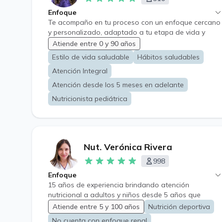
Enfoque
Te acompaño en tu proceso con un enfoque cercano
y personalizado, adaptado a tu etapa de vida y
necesidades. Trabajamos no solo en lo que comes si
Atiende entre 0 y 90 años
no también en tu relación con la alimentación,
Estilo de vida saludable
Hábitos saludables
buscando cambios reales, sostenibles y sin
Atención Integral
restricciones extremas. Mi objetivo es ayudarte a
mejorar tu salud, bienestar y calidad de vida a través
Atención desde los 5 meses en adelante
de hábitos que puedes mantener en el tiempo.
Nutricionista pediátrica
Nut. Verónica Rivera
998
Enfoque
15 años de experiencia brindando atención
nutricional a adultos y niños desde 5 años que
desean mejorar su salud y bienestar a través de una
Atiende entre 5 y 100 años
Nutrición deportiva
alimentación equilibrada y sostenible. Trabajo con
No cuenta con enfoque renal