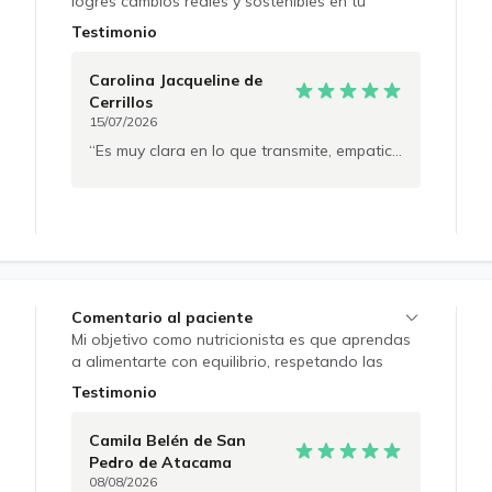
logres cambios reales y sostenibles en tu
alimentación.
Testimonio
Carolina Jacqueline
de
Cerrillos
15/07/2026
Es muy clara en lo que transmite, empatica.
Comentario al paciente
Mi objetivo como nutricionista es que aprendas
a alimentarte con equilibrio, respetando las
señales de tu cuerpo y construyendo hábitos
Testimonio
que te acompañen a largo plazo.
Camila Belén
de San
Pedro de Atacama
08/08/2026