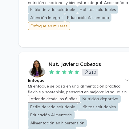
nutrición emocional y bienestar integral. Acompaño a
mujeres adultas que desean mejorar su relación con
Estilo de vida saludable
Hábitos saludables
la comida, recuperar su equilibrio y sentirse seguras
Atención Integral
Educación Alimentaria
de sí mismas, sin dietas extremas ni culpas. Mi
enfoque combina educación alimentaria y apoyo
Enfoque en mujeres
emocional para ayudarte a romper ciclos de
restricción, ansiedad y efecto rebote, promoviendo
además la prevención y manejo de enfermedades
crónicas. Ofrezco: ✦ Planes personalizados y
realistas que se adaptan a tu estilo de vida. ✦
Acompañamiento cercano y sostenido, enfocado en
Nut. Javiera Cabezas
resultados duraderos. ✦ Estrategias prácticas para
la ansiedad, el autocontrol y la mejora del bienestar.
210
No se trata de “hacer dieta”, sino de reconectar
Enfoque
contigo, nutrirte con equilibrio y disfrutar de tu salud.
Mi enfoque se basa en una alimentación práctica,
flexible y sostenible, pensada en mejorar la salud sin
dietas restrictivas ni prohibiciones. Trabajo con
Atiende desde los 6 años
Nutrición deportiva
planes personalizados que integran: 🍎 Alimentación
Estilo de vida saludable
Hábitos saludables
saludable adaptada a tu estilo de vida. 🏃‍♀️ Nutrición
deportiva recreativa para mejorar energía y
Educación Alimentaria
rendimiento. 💙 Prevención y manejo de
Alimentación en hipertensión
enfermedades crónicas como hipertensión, diabetes