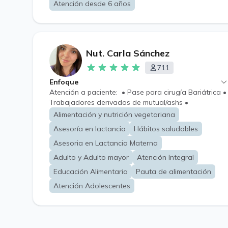
Atención desde 6 años
no insulino requiriente y dislipidemias. ⚠️ Importante:
No realizo atención nutricional para pacientes
bariátricos, TCA, diabetes insulino requiriente, renales
ni oncológicos.
Nut. Carla Sánchez
711
Enfoque
Atención a paciente: • Pase para cirugía Bariátrica •
Trabajadores derivados de mutual/ashs •
Adolescente • Adulto • Adulto mayor •
Alimentación y nutrición vegetariana
Vegano/Vegetariano • Embarazada Enfoque en el
Asesoría en lactancia
Hábitos saludables
cambio de hábitos de alimentación, personalizado,
de acuerdo a cada tipo de paciente y patologias
Asesoria en Lactancia Materna
asociadas, gustos y tiempo.
Adulto y Adulto mayor
Atención Integral
Educación Alimentaria
Pauta de alimentación
Atención Adolescentes