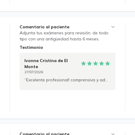
Comentario al paciente
Adjunta tus exámenes para revisión, de todo
tipo con una antigüedad hasta 6 meses.
Paciente Online • Al agendar te enviare un
Testimonio
mensaje por la plataforma en donde
encontraras un documento para poder tomar
Ivonne Cristina
de El
tus medidas para la consulta. Sin todos estos
Monte
datos no podemos realizar tu pauta! • La
27/07/2026
consulta incluye: Pauta (Sujeta a la toma de
Excelente profesional! comprensiva y adaptativa al contexto del día a día de quién se atiende. Es muy atenta a los detalles y explica cada indicación con buena disposición y paciencia.
todas las mediciones), Guía de porciones,
indicaciones, orden de exámenes y certificado
(Sujeto a propósito y controles). Es necesario
que estés en un lugar de buena señal y sin
distracciones! Paciente Presencial • La
consulta incluye: Pauta, Guía de porciones,
Bioimpedancia y toma de mediciones
antropométricas, indicaciones, orden de
exámenes y certificado (Sujeto a propósito y
Comentario al paciente