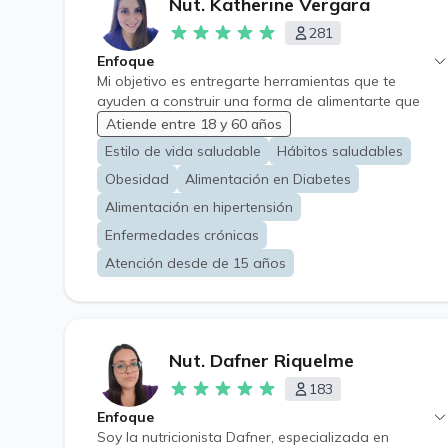
Nut. Katherine Vergara
acredite estudios de su caso) • Enfermedad Renal •
Cáncer • Dieta Vegana-Keto • Deportistas alto
281
rendimiento • Menores de 16 años • Pacientes en
Enfoque
preparación y antes de 1 año de cirugía Bariátrica
Mi objetivo es entregarte herramientas que te
ayuden a construir una forma de alimentarte que
puedas sostener en la vida real, incluso en los días
Atiende entre 18 y 60 años
difíciles y sin dejar de disfrutar. Trabajo desde una
Estilo de vida saludable
Hábitos saludables
mirada cercana y consciente, enfocada en mejorar
Obesidad
Alimentación en Diabetes
hábitos y la relación con la comida, dejando atrás el
ciclo de culpa, restricción y frustración. Acompaño
Alimentación en hipertensión
principalmente a personas con: • Sobrepeso y
Enfermedades crónicas
obesidad • Resistencia a la insulina y diabetes tipo 2
• Dislipidemia (colesterol y triglicéridos elevados) •
Atención desde de 15 años
Hipertensión arterial • Alimentación consciente y
cambio de hábitos
Nut. Dafner Riquelme
183
Enfoque
Soy la nutricionista Dafner, especializada en