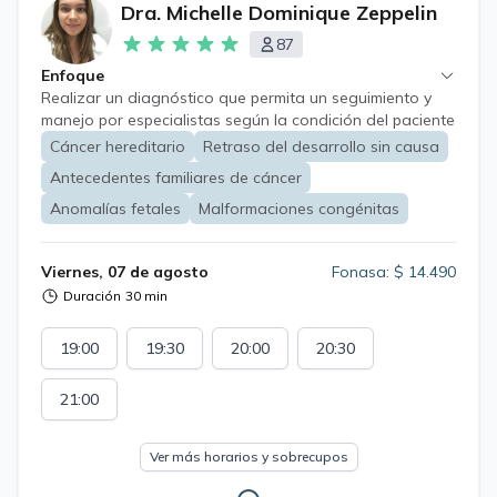
Dra. Michelle Dominique Zeppelin
87
Enfoque
Realizar un diagnóstico que permita un seguimiento y
manejo por especialistas según la condición del paciente
Es una especialidad que realiza diagnóstico,
Cáncer hereditario
Retraso del desarrollo sin causa
seguimiento y asesoramiento a personas de todas las
Antecedentes familiares de cáncer
edades. Se realiza estudio familiar en caso de ser
pertinente.
Anomalías fetales
Malformaciones congénitas
Viernes, 07 de agosto
Fonasa: $ 14.490
Duración
30 min
19:00
19:30
20:00
20:30
21:00
Ver más horarios y sobrecupos