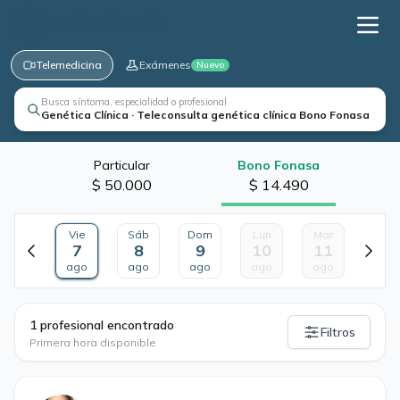
Telemedicina
Exámenes
Nuevo
Busca síntoma, especialidad o profesional
Genética Clínica · Teleconsulta genética clínica Bono Fonasa
Particular
Bono Fonasa
$ 50.000
$ 14.490
Vie
Sáb
Dom
Lun
Mar
7
8
9
10
11
ago
ago
ago
ago
ago
·
1 profesional encontrado
Filtros
Primera hora disponible