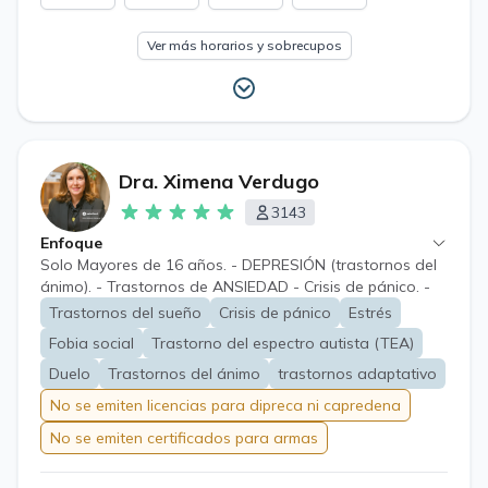
Ver más horarios y sobrecupos
Dra. Ximena Verdugo
3143
Enfoque
Solo Mayores de 16 años. - DEPRESIÓN (trastornos del
ánimo). - Trastornos de ANSIEDAD - Crisis de pánico. -
Duelos. (no realizo evaluación para porte de armas).
Trastornos del sueño
Crisis de pánico
Estrés
Fobia social
Trastorno del espectro autista (TEA)
Duelo
Trastornos del ánimo
trastornos adaptativo
No se emiten licencias para dipreca ni capredena
No se emiten certificados para armas