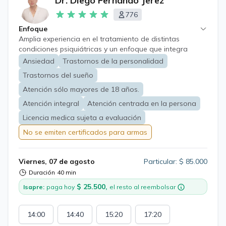
Dr. Diego Fernando Jerez
776
Enfoque
Amplia experiencia en el tratamiento de distintas
condiciones psiquiátricas y un enfoque que integra
conocimientos basados en evidencia científica, principios
Ansiedad
Trastornos de la personalidad
éticos y un trato cordial y amable expresado en el
Trastornos del sueño
vínculo terapéutico. El objetivo de la consulta será lograr
una adecuada recuperación y mantención de su salud
Atención sólo mayores de 18 años.
mental.
Atención integral
Atención centrada en la persona
Licencia medica sujeta a evaluación
No se emiten certificados para armas
Viernes, 07 de agosto
Particular: $ 85.000
Duración
40 min
$ 25.500,
Isapre:
paga hoy
el resto al reembolsar
14:00
14:40
15:20
17:20