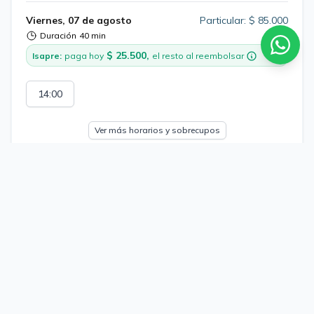
Viernes, 07 de agosto
Particular: $ 85.000
Duración
40 min
$ 25.500,
Isapre:
paga hoy
el resto al reembolsar
14:00
Ver más horarios y sobrecupos
Dr. Juan Ariel Zúñiga
16
Enfoque
Enfoque Salud mental desde los 17 años en adelante
.Farmacologia. Enfoque sistémico integral
Atiende desde los 17 años
Terapia sistémica