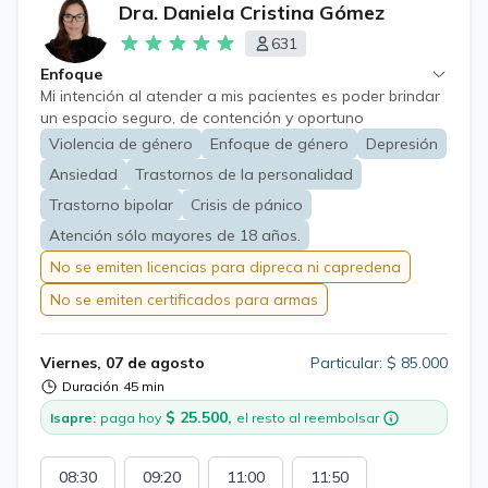
Dra. Daniela Cristina Gómez
631
Enfoque
Mi intención al atender a mis pacientes es poder brindar
un espacio seguro, de contención y oportuno
tratamiento en áreas como Trastorno de Ansiedad,
Violencia de género
Enfoque de género
Depresión
Depresión, Trastorno Bipolar, Estrés laboral, Crisis de
Ansiedad
Trastornos de la personalidad
Pánico, Depresión en el embarazo y postparto,
Trastornos adaptativos, Trastornos de Personalidad,
Trastorno bipolar
Crisis de pánico
Trastorno de Estrés post traumático,Trastornos por
Atención sólo mayores de 18 años.
Dolor, Trauma Complejo, Trauma Relacional temprano,
No se emiten licencias para dipreca ni capredena
Vícitmas de violencia de género con enfoque de género.
No se emiten certificados para armas
Viernes, 07 de agosto
Particular: $ 85.000
Duración
45 min
$ 25.500,
Isapre:
paga hoy
el resto al reembolsar
08:30
09:20
11:00
11:50