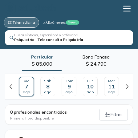
Telemedicina
Exámenes
Nuevo
Busca síntoma, especialidad o profesional
Psiquiatría · Teleconsulta Psiquiatría
Particular
Bono Fonasa
$ 85.000
$ 24.790
Vie
Sáb
Dom
Lun
Mar
7
8
9
10
11
ago
ago
ago
ago
ago
·
8 profesionales encontrados
Filtros
Primera hora disponible