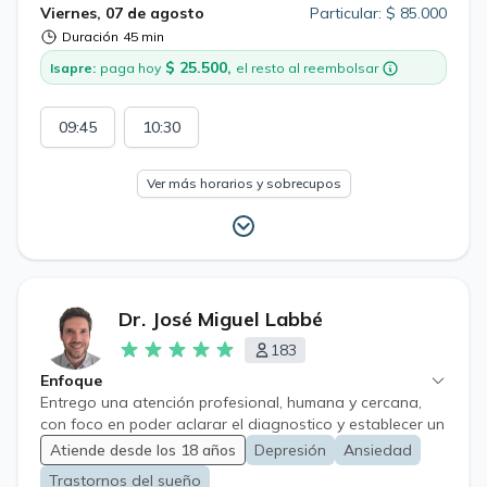
Viernes, 07 de agosto
Particular: $ 85.000
Duración
45 min
$ 25.500,
Isapre:
paga hoy
el resto al reembolsar
09:45
10:30
Ver más horarios y sobrecupos
Dr. José Miguel Labbé
183
Enfoque
Entrego una atención profesional, humana y cercana,
con foco en poder aclarar el diagnostico y establecer un
tratamiento que entregue alivio y ayuda al paciente.
Atiende desde los 18 años
Depresión
Ansiedad
Trastornos del sueño