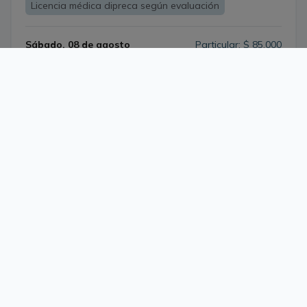
Licencia médica dipreca según evaluación
Sábado, 08 de agosto
Particular: $ 85.000
Duración
60 min
$ 25.500,
Isapre:
paga hoy
el resto al reembolsar
11:00
Ver más horarios y sobrecupos
Dra. Ana María Del Carmen
Casanga
1078
Enfoque
Tratamiento centrado en el bienestar de las personas,