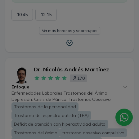
10:45
12:15
Ver más horarios y sobrecupos
Dr. Nicolás Andrés Martínez
170
Enfoque
Enfermedades Laborales Trastornos del Ánimo
Depresión. Crisis de Pánico. Trastornos Obsesivo
Compulsivo. Trastornos Psicóticos. Trastorno del
Trastornos de la personalidad
Espectro Autista.
Trastorno del espectro autista (TEA)
Déficit de atención con hiperactividad adulto
Trastornos del ánimo
trastorno obsesivo compulsivo