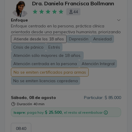
Dra. Daniela Francisca Bollmann
44
Enfoque
Enfoque centrado en la persona, práctica clínica
orientada desde una perspectiva humanista, priorizando
la escucha activa, el vínculo terapéutico y el respeto por
Atiende desde los 18 años
Depresión
Ansiedad
la experiencia subjetiva de cada paciente.
Crisis de pánico
Estrés
Atención sólo mayores de 18 años.
Atención centrada en la persona
Atención Integral
No se emiten certificados para armas
No se emiten licencias capredena
Sábado, 08 de agosto
Particular: $ 85.000
Duración
40 min
$ 25.500,
Isapre:
paga hoy
el resto al reembolsar
08:40