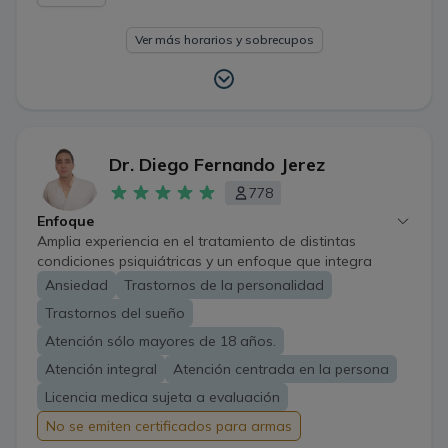
Ver más horarios y sobrecupos
Dr. Diego Fernando Jerez
778
Enfoque
Amplia experiencia en el tratamiento de distintas
condiciones psiquiátricas y un enfoque que integra
conocimientos basados en evidencia científica, principios
Ansiedad
Trastornos de la personalidad
éticos y un trato cordial y amable expresado en el
Trastornos del sueño
vínculo terapéutico. El objetivo de la consulta será lograr
una adecuada recuperación y mantención de su salud
Atención sólo mayores de 18 años.
mental.
Atención integral
Atención centrada en la persona
Licencia medica sujeta a evaluación
No se emiten certificados para armas