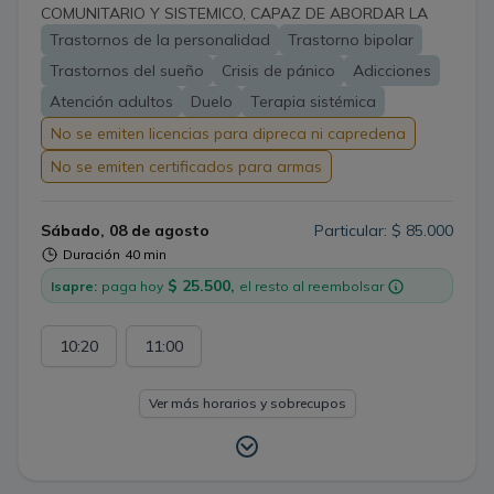
COMUNITARIO Y SISTEMICO, CAPAZ DE ABORDAR LA
PROBLEMÁTICA DE SALUD MENTAL DESDE SUS
Trastornos de la personalidad
Trastorno bipolar
MULTIPLES CAUSAS, EXPERIENCIA EN TRASTORNOS
Trastornos del sueño
Crisis de pánico
Adicciones
DEL ANIMO, TRASTORNOS DE ANSIEDAD, TRASTORNOS
DE PERSONALIDAD, TRASTORNOS DE LA CONDUCTA
Atención adultos
Duelo
Terapia sistémica
ADICTIVA, PSICOSIS, ETC. (NO ATIENDO DEFICIT
No se emiten licencias para dipreca ni capredena
ATENCIONAL DEL ADULTO)
No se emiten certificados para armas
Sábado, 08 de agosto
Particular: $ 85.000
Duración
40 min
$ 25.500,
Isapre:
paga hoy
el resto al reembolsar
10:20
11:00
Ver más horarios y sobrecupos