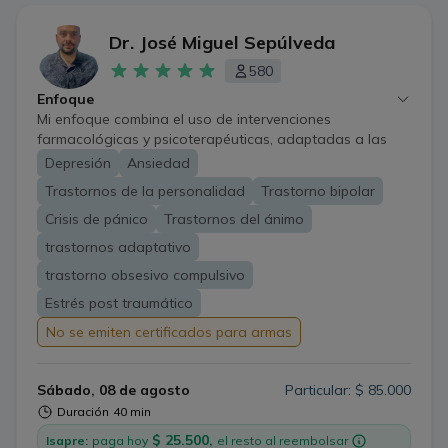
Dr. José Miguel Sepúlveda
580
Enfoque
Mi enfoque combina el uso de intervenciones
farmacológicas y psicoterapéuticas, adaptadas a las
necesidades específicas de cada paciente. Considero
Depresión
Ansiedad
fundamental trabajar de manera integral, abordando no
Trastornos de la personalidad
Trastorno bipolar
solo los síntomas, sino también las causas subyacentes
y el impacto que estos tienen en la vida diaria. Tengo
Crisis de pánico
Trastornos del ánimo
experiencia en el tratamiento de trastornos como la
trastornos adaptativo
ansiedad, los trastornos del ánimo, las adicciones y los
trastorno obsesivo compulsivo
trastornos de personalidad, siempre buscando
acompañar a cada persona en su camino hacia el
Estrés post traumático
bienestar emocional.
No se emiten certificados para armas
Sábado, 08 de agosto
Particular: $ 85.000
Duración
40 min
$ 25.500,
Isapre:
paga hoy
el resto al reembolsar