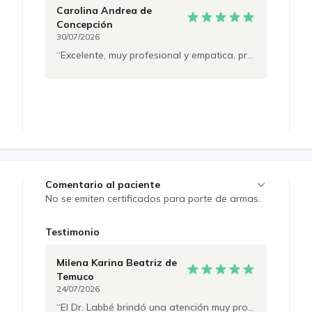
Diplomado en salud mental y psiquiatría
Carolina Andrea
de
comunitaria, MBA instituciones de salud. Ex
Concepción
docente de pre y post grado universidad Mayor
30/07/2026
y USACH respectivamente. Ejercicio de la
Excelente, muy profesional y empatica, profundiza mucho en su trabajo.
profesión médica en centros públicos y
privados. Trabajé en centros tales como como
Integramédica, REDGESAM, Centro de terapia
del comportamiento, GES Dial médica, Hospital
FACH, Hospital Félix Bulnes, Hospital psiquiátrico
El Peral, CETEP. ...Espero generar un dialogo
llegando a un diagnostico certero y siguiendo
un enfoque terapéutico acorde a su necesidad
individual...
Comentario al paciente
No se emiten certificados para porte de armas.
Testimonio
Milena Karina Beatriz
de
Temuco
24/07/2026
El Dr. Labbé brindó una atención muy profesional, cercana y empática. Me sentí escuchada, comprendida y bien orientada. Totalmente recomendable.