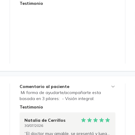
salga adelante con su cuadro mental Se
Testimonio
respetan sus opiniones Y se guarda completa
confidencialidad. 25 años de ejercicio como
psiquiatra He sido el profesor universitario en la
cátedras de Psicopatología y también terapia
familiar Mucha experiencia clínica en distintos
lugares
Comentario al paciente
Mi forma de ayudarte/acompañarte esta
basada en 3 pilares: - Visión integral:
Especializado en psiquiatría comunitaria, evalúo
Testimonio
tu bienestar considerando tus áreas
personales, familiares y laborales. - Trato
Natalia
de Cerrillos
cercano: Entiendo al paciente como una
30/07/2026
persona completa, con su propia historia, y no
El doctor muy amable, se presentó y luego comenzo a conocerme para poder ayudarme, siento que fue muy empatico y escucho atentamente lo que sentía, agradezco su atención.
solo como un diagnóstico aislado. -