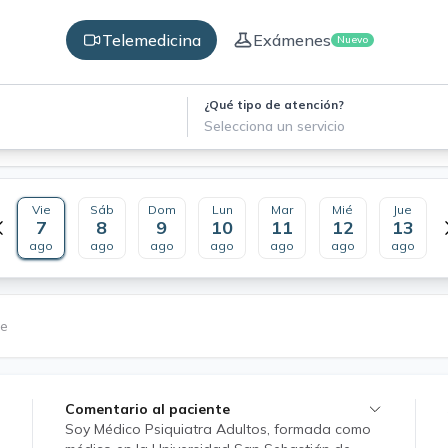
Telemedicina
Exámenes
Nuevo
¿Qué tipo de atención?
Selecciona un servicio
Vie
Sáb
Dom
Lun
Mar
Mié
Jue
7
8
9
10
11
12
13
ago
ago
ago
ago
ago
ago
ago
le
Comentario al paciente
Soy Médico Psiquiatra Adultos, formada como