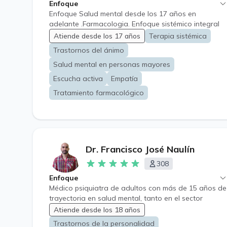
Enfoque
Enfoque Salud mental desde los 17 años en
adelante .Farmacologia. Enfoque sistémico integral
Atiende desde los 17 años
Terapia sistémica
Trastornos del ánimo
Salud mental en personas mayores
Escucha activa
Empatía
Tratamiento farmacológico
Dr. Francisco José Naulín
308
Enfoque
Médico psiquiatra de adultos con más de 15 años de
trayectoria en salud mental, tanto en el sector
público como privado. A lo largo de mi carrera me he
Atiende desde los 18 años
dedicado especialmente al manejo clínico de
Trastornos de la personalidad