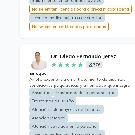
Salud mental en personas mayores
No se emiten licencias para dipreca ni capredena
Licencia medica sujeta a evaluación
No se emiten certificados para armas
Dr. Diego Fernando Jerez
776
Enfoque
Amplia experiencia en el tratamiento de distintas
condiciones psiquiátricas y un enfoque que integra
conocimientos basados en evidencia científica,
Ansiedad
Trastornos de la personalidad
principios éticos y un trato cordial y amable
Trastornos del sueño
expresado en el vínculo terapéutico. El objetivo de la
consulta será lograr una adecuada recuperación y
Atención sólo mayores de 18 años.
mantención de su salud mental.
Atención integral
Atención centrada en la persona
Licencia medica sujeta a evaluación