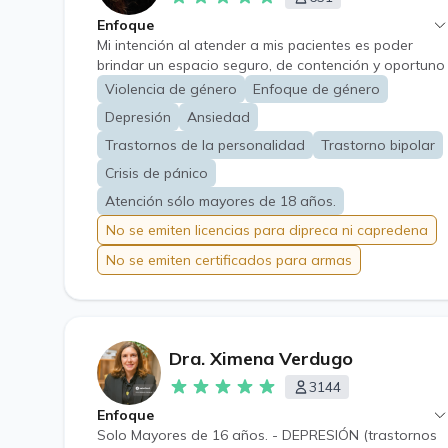
Enfoque
Mi intención al atender a mis pacientes es poder
brindar un espacio seguro, de contención y oportuno
tratamiento en áreas como Trastorno de Ansiedad,
Violencia de género
Enfoque de género
Depresión, Trastorno Bipolar, Estrés laboral, Crisis de
Depresión
Ansiedad
Pánico, Depresión en el embarazo y postparto,
Trastornos adaptativos, Trastornos de Personalidad,
Trastornos de la personalidad
Trastorno bipolar
Trastorno de Estrés post traumático,Trastornos por
Crisis de pánico
Dolor, Trauma Complejo, Trauma Relacional
Atención sólo mayores de 18 años.
temprano, Vícitmas de violencia de género con
enfoque de género.
No se emiten licencias para dipreca ni capredena
No se emiten certificados para armas
Dra. Ximena Verdugo
3144
Enfoque
Solo Mayores de 16 años. - DEPRESIÓN (trastornos