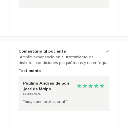
Comentario al paciente
Amplia experiencia en el tratamiento de
distintas condiciones psiquiátricas y un enfoque
que integra conocimientos basados en
Testimonio
evidencia científica, principios éticos y un trato
cordial y amable expresado en el vínculo
Paulina Andrea
de San
terapéutico. El objetivo de la consulta será
José de Maipo
lograr una adecuada recuperación y
06/08/2026
mantención de su salud mental.
muy buen profesional