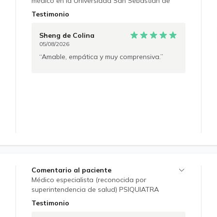
médico en la Universidad San Sebastián de
Concepción, y posteriormente como psiquiatra
Testimonio
adulto en la Universidad Diego Portales, sede
Instituto Psiquiátrico en Santiago. Me
Sheng
de Colina
especialicé en el área de Trauma y psicoanálisis
05/08/2026
relacional, lo que complementa mi
Amable, empática y muy comprensiva.
entendimiento y posterior intervención de la
patología mental del paciente. Utilizo un
enfoque relacional y fenomenológico que me
permite construir una alianza terapéutica con el
consultante y dar una visón global de
intervención para la mejora en la calidad de
vida utilizando estrategias farmacológicas,
psicoeduativas y psicoterapeuticas. Espero
poder contribuir junto a ustedes en esta
búsqueda de una mayor y mejor salud mental.
Comentario al paciente
Médico especialista (reconocida por
superintendencia de salud) PSIQUIATRA
ADULTOS de la Universidad de Santiago de
Testimonio
Chile. Diplomado en psicofármacos PUC.