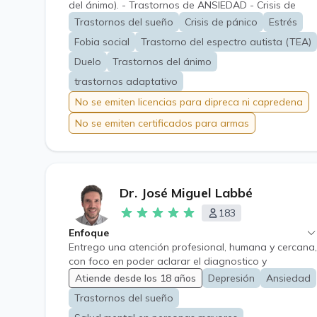
del ánimo). - Trastornos de ANSIEDAD - Crisis de
pánico. -Duelos. (no realizo evaluación para porte de
Trastornos del sueño
Crisis de pánico
Estrés
armas).
Fobia social
Trastorno del espectro autista (TEA)
Duelo
Trastornos del ánimo
trastornos adaptativo
No se emiten licencias para dipreca ni capredena
No se emiten certificados para armas
Dr. José Miguel Labbé
183
Enfoque
Entrego una atención profesional, humana y cercana,
con foco en poder aclarar el diagnostico y
establecer un tratamiento que entregue alivio y
Atiende desde los 18 años
Depresión
Ansiedad
ayuda al paciente.
Trastornos del sueño