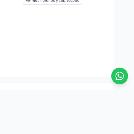
Ver más horarios y sobrecupos
Viernes, 07 de agosto
Particular: $ 85.000
Duración
40 min
$ 25.500,
Isapre:
paga hoy
el resto al reembolsar
19:50