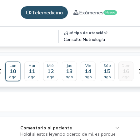
Telemedicina
Exámenes
Nuevo
¿Qué tipo de atención?
Consulta Nutriología
Lun
Mar
Mié
Jue
Vie
Sáb
Dom
10
11
12
13
14
15
16
ago
ago
ago
ago
ago
ago
ago
Comentario al paciente
Hola! si estas leyendo acerca de mí, es porque