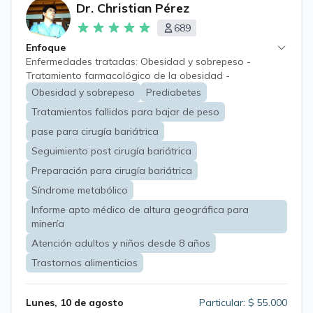
Dr. Christian Pérez
689
Enfoque
Enfermedades tratadas: Obesidad y sobrepeso -
Tratamiento farmacológico de la obesidad -
Tratamiento de la obesidad adultos - Dislipidemias -
Obesidad y sobrepeso
Prediabetes
Hígado graso no alcohólico - Obesidad y prediabetes -
Tratamientos fallidos para bajar de peso
Resistencia a la insulina - Obesidad en el embarazo -
Obesidad en el síndrome de ovario poliquístico -
pase para cirugía bariátrica
Complicaciones de la obesidad en varones - Obesidad
Seguimiento post cirugía bariátrica
en la tercera edad - Obesidad y síndrome metabólico -
Preparación para cirugía bariátrica
Preparación para la cirugía bariátrica - Asesoramiento
previo a una cirugía bariátrica - Asesoramiento posterior
Síndrome metabólico
a una cirugía bariátrica - Tratamiento del aumento de
Informe apto médico de altura geográfica para
peso posterior a cirugía bariátrica - Evaluación del
minería
tratamiento fracasado para la obesidad.
Atención adultos y niños desde 8 años
Trastornos alimenticios
Lunes, 10 de agosto
Particular: $ 55.000