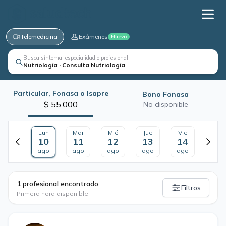
Telemedicina
Exámenes
Nuevo
Busca síntoma, especialidad o profesional
Nutriología · Consulta Nutriología
Particular, Fonasa o Isapre
Bono Fonasa
$ 55.000
No disponible
Lun
Mar
Mié
Jue
Vie
10
11
12
13
14
ago
ago
ago
ago
ago
·
1 profesional encontrado
Filtros
Primera hora disponible