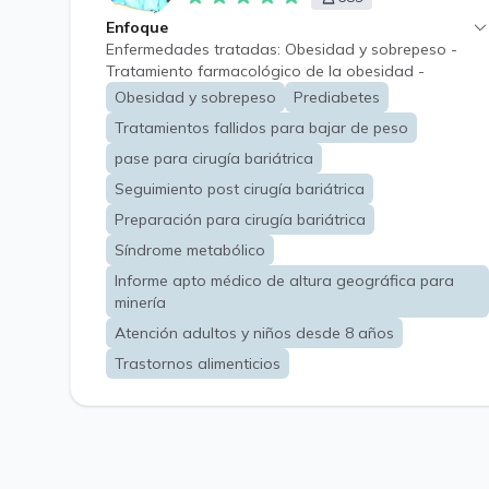
Enfoque
Enfermedades tratadas: Obesidad y sobrepeso -
Tratamiento farmacológico de la obesidad -
Tratamiento de la obesidad adultos - Dislipidemias -
Obesidad y sobrepeso
Prediabetes
Hígado graso no alcohólico - Obesidad y
Tratamientos fallidos para bajar de peso
prediabetes - Resistencia a la insulina - Obesidad en
el embarazo - Obesidad en el síndrome de ovario
pase para cirugía bariátrica
poliquístico - Complicaciones de la obesidad en
Seguimiento post cirugía bariátrica
varones - Obesidad en la tercera edad - Obesidad y
Preparación para cirugía bariátrica
síndrome metabólico - Preparación para la cirugía
bariátrica - Asesoramiento previo a una cirugía
Síndrome metabólico
bariátrica - Asesoramiento posterior a una cirugía
Informe apto médico de altura geográfica para
bariátrica - Tratamiento del aumento de peso
minería
posterior a cirugía bariátrica - Evaluación del
tratamiento fracasado para la obesidad.
Atención adultos y niños desde 8 años
Trastornos alimenticios