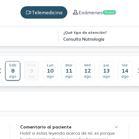
Telemedicina
Exámenes
Nuevo
¿Qué tipo de atención?
Consulta Nutriología
Sáb
Dom
Lun
Mar
Mié
Jue
Vie
8
9
10
11
12
13
14
ago
ago
ago
ago
ago
ago
ago
Comentario al paciente
Hola! si estas leyendo acerca de mí, es porque