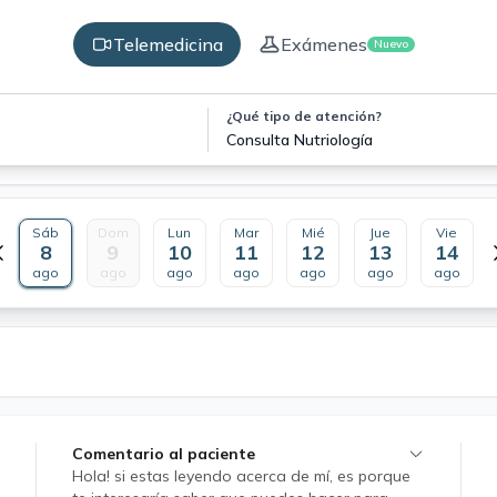
Telemedicina
Exámenes
Nuevo
¿Qué tipo de atención?
Consulta Nutriología
Sáb
Dom
Lun
Mar
Mié
Jue
Vie
8
9
10
11
12
13
14
ago
ago
ago
ago
ago
ago
ago
Comentario al paciente
Hola! si estas leyendo acerca de mí, es porque