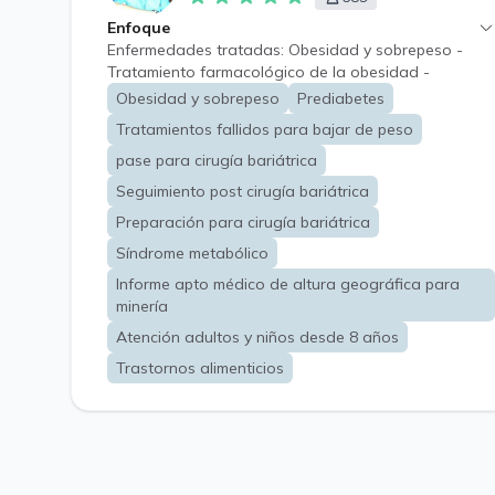
Enfoque
Enfermedades tratadas: Obesidad y sobrepeso -
Tratamiento farmacológico de la obesidad -
Tratamiento de la obesidad adultos - Dislipidemias -
Obesidad y sobrepeso
Prediabetes
Hígado graso no alcohólico - Obesidad y
Tratamientos fallidos para bajar de peso
prediabetes - Resistencia a la insulina - Obesidad en
el embarazo - Obesidad en el síndrome de ovario
pase para cirugía bariátrica
poliquístico - Complicaciones de la obesidad en
Seguimiento post cirugía bariátrica
varones - Obesidad en la tercera edad - Obesidad y
Preparación para cirugía bariátrica
síndrome metabólico - Preparación para la cirugía
bariátrica - Asesoramiento previo a una cirugía
Síndrome metabólico
bariátrica - Asesoramiento posterior a una cirugía
Informe apto médico de altura geográfica para
bariátrica - Tratamiento del aumento de peso
minería
posterior a cirugía bariátrica - Evaluación del
tratamiento fracasado para la obesidad.
Atención adultos y niños desde 8 años
Trastornos alimenticios