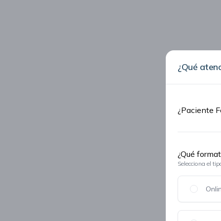
¿Qué atenc
¿Paciente 
¿Qué format
Selecciona el ti
Onli