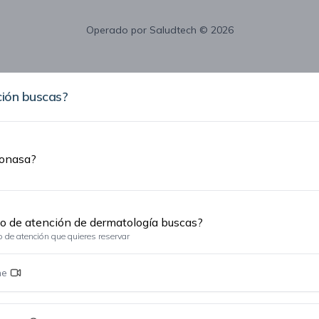
Operado por
Saludtech
© 2026
ión buscas?
Fonasa?
o de atención de dermatología buscas?
po de atención que quieres reservar
ne