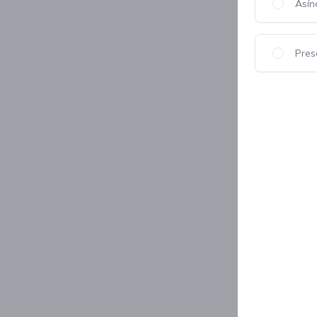
Asín
Pres