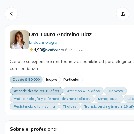
Dra. Laura Andreina Diaz
Endocrinología
4,93
Verificado
Nº SIS: 555255
·
Conoce su experiencia, enfoque y disponibilidad para elegir un
con confianza.
Desde $ 50.000
Isapre
Particular
Atiende desde los 15 años
Atención + 15 años
Diabetes
Endocrinología y enfermedades metabólicas
Menopausia
Obe
Resistencia a la insulina
Tiroides
Transición de género + 18 a
Sobre el profesional