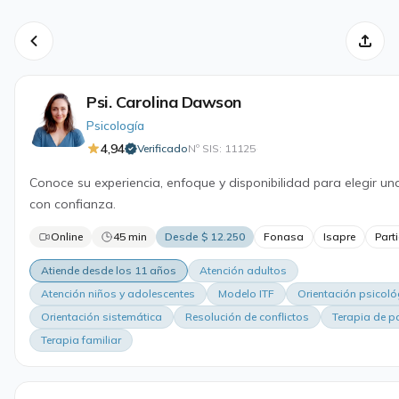
Psi. Carolina Dawson
Psicología
4,94
Verificado
Nº SIS: 11125
·
Conoce su experiencia, enfoque y disponibilidad para elegir un
con confianza.
Online
45 min
Desde $ 12.250
Fonasa
Isapre
Parti
Atiende desde los 11 años
Atención adultos
Atención niños y adolescentes
Modelo ITF
Orientación psicoló
Orientación sistemática
Resolución de conflictos
Terapia de p
Terapia familiar