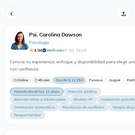
Psi. Carolina Dawson
Psicología
4,94
Verificado
Nº SIS: 11125
·
Conoce su experiencia, enfoque y disponibilidad para elegir un
con confianza.
Online
45 min
Desde $ 12.250
Fonasa
Isapre
Parti
Atiende desde los 11 años
Atención adultos
Atención niños y adolescentes
Modelo ITF
Orientación psicoló
Orientación sistemática
Resolución de conflictos
Terapia de p
Terapia familiar