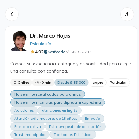
Dr. Marco Rojas
Psiquiatría
4,92
Verificado
Nº SIS: 552744
·
Conoce su experiencia, enfoque y disponibilidad para elegir
una consulta con confianza.
Online
40 min
Desde $ 85.000
Isapre
Particular
No se emiten certificados para armas
No se emiten licencias para dipreca ni capredena
Adicciones
atenciones en inglés
Atención sólo mayores de 18 años.
Empatía
Escucha activa
Psicoterapeuta de orientación
Trastorno bipolar
Trastornos Psicóticos