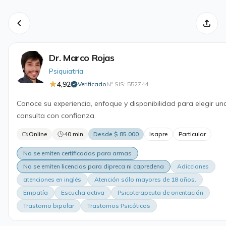
Dr. Marco Rojas
Psiquiatría
4,92
Verificado
Nº SIS: 552744
·
Conoce su experiencia, enfoque y disponibilidad para elegir un
consulta con confianza.
Online
40 min
Desde $ 85.000
Isapre
Particular
No se emiten certificados para armas
No se emiten licencias para dipreca ni capredena
Adicciones
atenciones en inglés
Atención sólo mayores de 18 años.
Empatía
Escucha activa
Psicoterapeuta de orientación
Trastorno bipolar
Trastornos Psicóticos