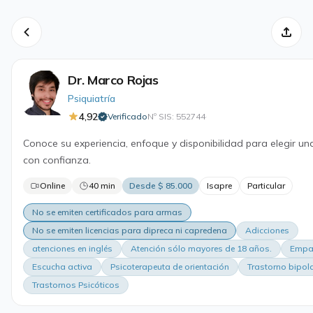
Dr. Marco Rojas
Psiquiatría
4,92
Verificado
Nº SIS: 552744
·
Conoce su experiencia, enfoque y disponibilidad para elegir un
con confianza.
Online
40 min
Desde $ 85.000
Isapre
Particular
No se emiten certificados para armas
No se emiten licencias para dipreca ni capredena
Adicciones
atenciones en inglés
Atención sólo mayores de 18 años.
Empa
Escucha activa
Psicoterapeuta de orientación
Trastorno bipol
Trastornos Psicóticos