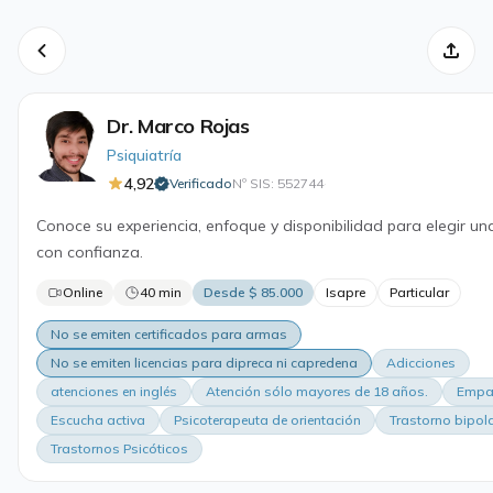
Dr. Marco Rojas
Psiquiatría
4,92
Verificado
Nº SIS: 552744
·
Conoce su experiencia, enfoque y disponibilidad para elegir un
con confianza.
Online
40 min
Desde $ 85.000
Isapre
Particular
No se emiten certificados para armas
No se emiten licencias para dipreca ni capredena
Adicciones
atenciones en inglés
Atención sólo mayores de 18 años.
Empa
Escucha activa
Psicoterapeuta de orientación
Trastorno bipol
Trastornos Psicóticos