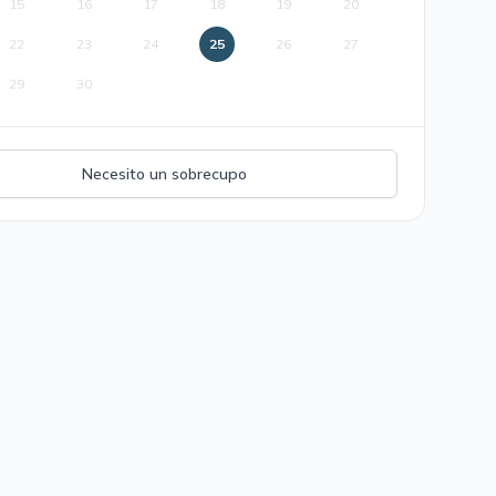
15
16
17
18
19
20
22
23
24
25
26
27
29
30
Necesito un sobrecupo