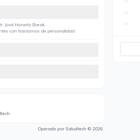
14
21
28
Dr. José Horwitz Barak.
ientes con trastornos de personalidad.
tech.
Operado por
Saludtech
© 2026