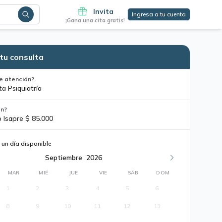
Invita
Ingresa a tu cuenta
¡Gana una cita gratis!
tu consulta
e atención?
ta Psiquiatría
ón?
o Isapre $ 85.000
 un día disponible
Septiembre
2026
MAR
MIÉ
JUE
VIE
SÁB
DOM
1
2
3
4
5
6
8
9
10
11
12
13