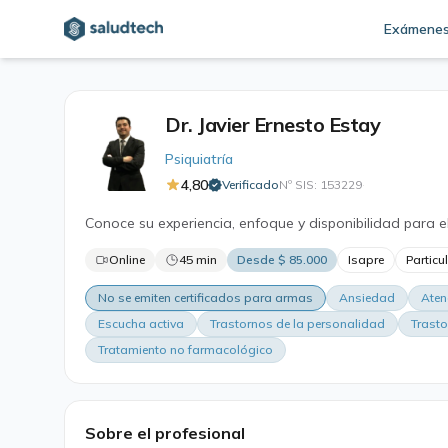
Exámene
Dr. Javier Ernesto Estay
Psiquiatría
4,80
Verificado
Nº SIS: 153229
·
Conoce su experiencia, enfoque y disponibilidad para e
Online
45 min
Desde $ 85.000
Isapre
Particu
No se emiten certificados para armas
Ansiedad
Aten
Escucha activa
Trastornos de la personalidad
Trasto
Tratamiento no farmacológico
Sobre el profesional