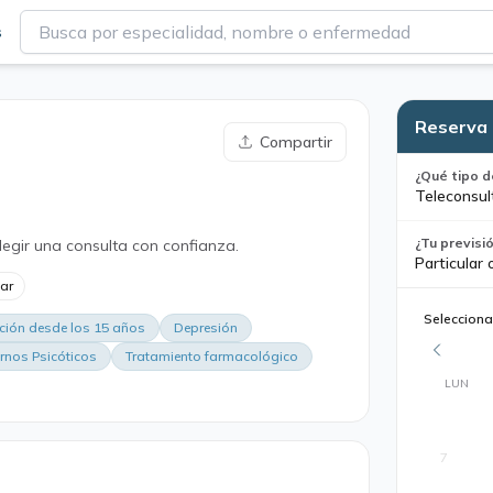
s
Reserva 
Compartir
¿Qué tipo d
Teleconsul
¿Tu previsi
legir una consulta con confianza.
Particular 
lar
Selecciona
ción desde los 15 años
Depresión
rnos Psicóticos
Tratamiento farmacológico
LUN
7