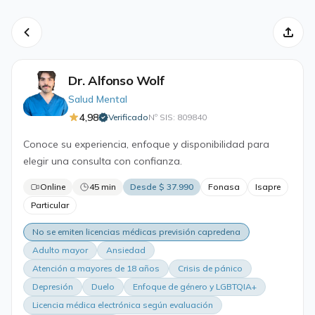
Dr. Alfonso Wolf
Salud Mental
4,98
Verificado
Nº SIS: 809840
·
Conoce su experiencia, enfoque y disponibilidad para
elegir una consulta con confianza.
Online
45 min
Desde $ 37.990
Fonasa
Isapre
Particular
No se emiten licencias médicas previsión capredena
Adulto mayor
Ansiedad
Atención a mayores de 18 años
Crisis de pánico
Depresión
Duelo
Enfoque de género y LGBTQIA+
Licencia médica electrónica según evaluación