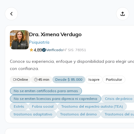
Dra. Ximena Verdugo
Psiquiatría
4,89
Verificado
Nº SIS: 78351
·
Conoce su experiencia, enfoque y disponibilidad para elegir un
con confianza.
Online
45 min
Desde $ 85.000
Isapre
Particular
No se emiten certificados para armas
No se emiten licencias para dipreca ni capredena
Crisis de pánico
Estrés
Fobia social
Trastorno del espectro autista (TEA)
trastornos adaptativo
Trastornos del ánimo
Trastornos del s