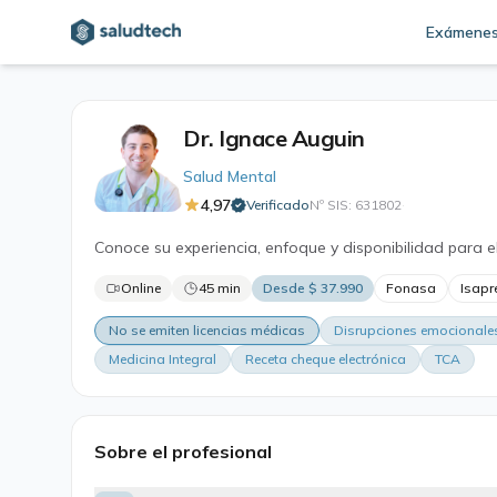
Exámene
Dr. Ignace Auguin
Salud Mental
4,97
Verificado
Nº SIS: 631802
·
Conoce su experiencia, enfoque y disponibilidad para e
Online
45 min
Desde $ 37.990
Fonasa
Isapr
No se emiten licencias médicas
Disrupciones emocionale
Medicina Integral
Receta cheque electrónica
TCA
Sobre el profesional