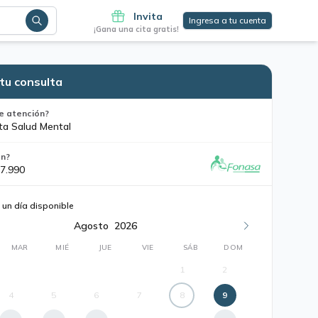
Invita
Ingresa a tu cuenta
¡Gana una cita gratis!
tu consulta
e atención?
ta Salud Mental
ón?
7.990
 un día disponible
Agosto
2026
MAR
MIÉ
JUE
VIE
SÁB
DOM
1
2
4
5
6
7
8
9