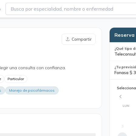
s
Reserva 
Compartir
¿Qué tipo d
Teleconsul
¿Tu previsi
legir una consulta con confianza.
Fonasa $ 3
e
Particular
Selecciona
s
Manejo de psicofármacos
LUN
3