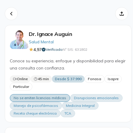
Dr. Ignace Auguin
Salud Mental
4,97
Verificado
Nº SIS: 631802
·
Conoce su experiencia, enfoque y disponibilidad para elegir
una consulta con confianza.
Online
45 min
Desde $ 37.990
Fonasa
Isapre
Particular
No se emiten licencias médicas
Disrupciones emocionales
Manejo de psicofármacos
Medicina Integral
Receta cheque electrónica
TCA