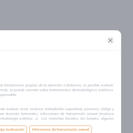
 limitaciones propias de la atención a distancia, es posible evaluar,
demás, se puede orientar sobre tratamientos dermatológicos estéticos.
esponsable.
evaluar: acné, rosácea, hidradenitis supurativa; psoriasis, vitiligo y
lgunas lesiones tumorales; infecciones de transmisión sexual (molusco
dermatología estética. ⚠️ Las manchas faciales, los lunares, algunos
ecesitando evaluación presencial con otras herramientas como un
ajo evaluación
Infecciones de transmisión sexual