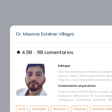
Dr. Mauricio Esteban Villagra
4.98
·
98 comentarios
Enfoque
Atiendo pacientes de todas las edades,
educar, tratar y hacer seguimiento de 
*Algunos casos requerirán evaluación p
Comentarios al paciente
Sube tus fotos ANTES de la consulta, as
melasma; infecciones de la piel (impét
contagioso, condilomas, gonorrea, síf
tumores, lesiones muy pequeñas o co
dermatoscopio 🔍
Acné
Dermatitis
Psoriasis
Alopecia
Atención adul