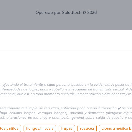
Operado por
Saludtech
© 2026
 ajustando el tratamiento a cada persona, basado en la evidencia. A pesar de las
enfermedades de la piel, uñas y cabello, e infecciones de transmisión sexual. A
resencial; aun así, en todo momento recibirás una orientación clara, honesta y r
egurándote que la piel se vea clara, enfocada y con buena iluminación ✔️ Se puede 
igo, celulitis, herpes, verrugas, hongos); urticaria y dermatitis (alergias); a
ilis); alteraciones en las uñas y orientación general sobre caída de cabello y 
ndiciones del cuero cabelludo, pueden no valorarse con total precisión, n
tos y niños
hongos/micosis
herpes
rosacea
Licencia médica b