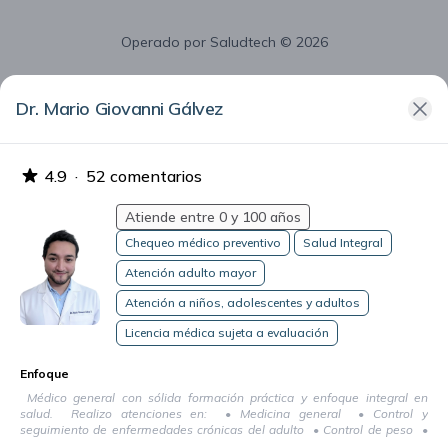
Operado por
Saludtech
© 2026
Dr. Mario Giovanni Gálvez
4.9
·
52 comentarios
Atiende entre 0 y 100 años
Chequeo médico preventivo
Salud Integral
Atención adulto mayor
Atención a niños, adolescentes y adultos
Licencia médica sujeta a evaluación
Enfoque
Médico general con sólida formación práctica y enfoque integral en
salud. Realizo atenciones en: • Medicina general • Control y
seguimiento de enfermedades crónicas del adulto • Control de peso •
Atención pediátrica • Atención de pacientes con dependencia severa y