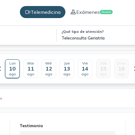
Telemedicina
Exámenes
Nuevo
¿Qué tipo de atención?
Teleconsulta Geriatría
Lun
Mar
Mié
Jue
Vie
Sáb
Dom
10
11
12
13
14
15
16
ago
ago
ago
ago
ago
ago
ago
le
Testimonio