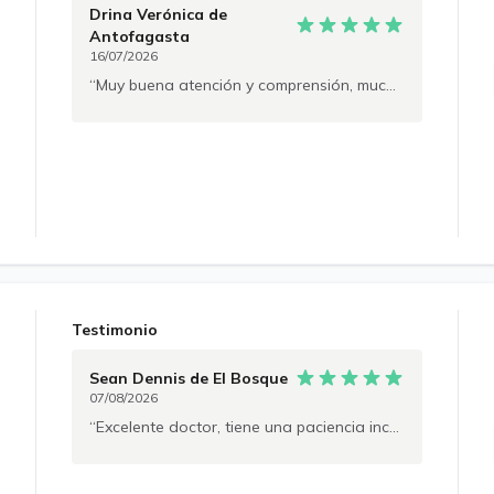
Drina Verónica
de
Antofagasta
16/07/2026
Muy buena atención y comprensión, muchas gracias.
Testimonio
Sean Dennis
de El Bosque
07/08/2026
Excelente doctor, tiene una paciencia increíble, me escuchó todo el tiempo, fue muy amable y se dio todo el tiempo de mundo en resolver mis dudas y en explicarme mi diagnóstico... 10000% recomendado!