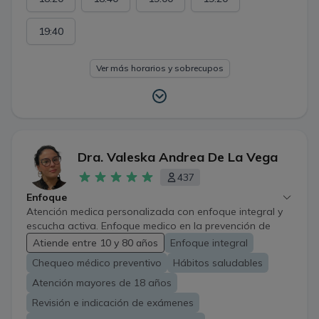
19:40
Ver más horarios y sobrecupos
Dra. Valeska Andrea De La Vega
437
Enfoque
Atención medica personalizada con enfoque integral y
escucha activa. Enfoque medico en la prevención de
enfermedades y la promoción de la salud. "Mi prioridad
Atiende entre 10 y 80 años
Enfoque integral
es escuchar y acompañar a mis pacientes en casa paso
Chequeo médico preventivo
Hábitos saludables
de su tratamiento"
Atención mayores de 18 años
Revisión e indicación de exámenes