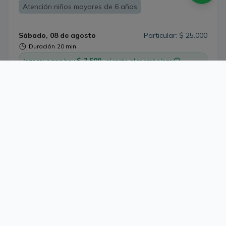
Atención niños mayores de 6 años
Sábado, 08 de agosto
Particular: $ 25.000
Duración
20 min
$ 7.500,
Isapre:
paga hoy
el resto al reembolsar
18:20
18:40
19:00
19:20
19:40
20:00
20:20
20:40
Ver más horarios y sobrecupos
¿Buscas otra especialidad?
Ver 33 especialidades más