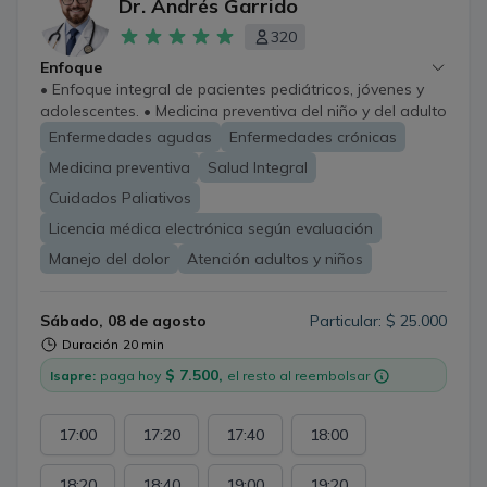
Dr. Andrés Garrido
320
Enfoque
• Enfoque integral de pacientes pediátricos, jóvenes y
adolescentes. • Medicina preventiva del niño y del adulto
(Solicitud y revisión de exámenes preventivos). •
Enfermedades agudas
Enfermedades crónicas
Extensión de recetas (crónicas cardiovascular, retenidas,
Medicina preventiva
Salud Integral
recetas magistrales) No se extienden recetas cheques. •
No se emiten licencias médicas
Cuidados Paliativos
Licencia médica electrónica según evaluación
Manejo del dolor
Atención adultos y niños
Sábado, 08 de agosto
Particular: $ 25.000
Duración
20 min
$ 7.500,
Isapre:
paga hoy
el resto al reembolsar
17:00
17:20
17:40
18:00
18:20
18:40
19:00
19:20