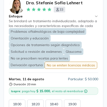
Dra. Stefanie Sofía Lehnert
33
Enfoque
Se brindará un tratamiento individualizado, adaptado a
las necesidades y características específicas de cada
paciente. Me aseguro de ofrecer un enfoque que aborde
Problemas oftalmológicos de baja complejidad
no solo la patología ocular presente, sino también los
Orientación y educación
factores personales y de salud que puedan influir en su
bienestar visual. Además, considero fundamental
Opciones de tratamiento según diagnóstico
acompañar cada consulta de un proceso educativo
Solicitud o revisión de exámenes
Glaucoma
integral, donde proporciono información detallada sobre
No se prescriben recetas para lentes
la condición ocular de cada paciente, el cual tiene como
objetivo permitir a los pacientes comprender su
Derivación oportuna
No se emiten licencias médicas
diagnóstico, opciones terapéuticas disponibles y la
importancia de seguir las recomendaciones médicas
para lograr una mejora en su salud ocular.
Martes, 11 de agosto
Particular: $ 50.000
Duración
20 min
$ 15.000,
Isapre:
paga hoy
el resto al reembolsar
18:00
18:20
18:40
19:00