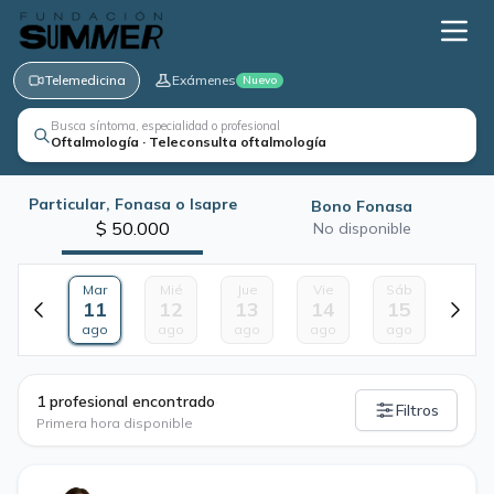
Telemedicina
Exámenes
Nuevo
Busca síntoma, especialidad o profesional
Oftalmología · Teleconsulta oftalmología
Particular, Fonasa o Isapre
Bono Fonasa
$ 50.000
No disponible
Mar
Mié
Jue
Vie
Sáb
11
12
13
14
15
ago
ago
ago
ago
ago
·
1 profesional encontrado
Filtros
Primera hora disponible