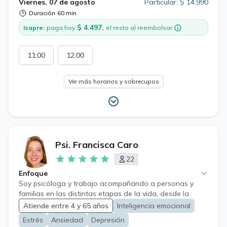
Viernes, 07 de agosto
Particular: $ 14.990
Duración
60 min
$ 4.497,
Isapre:
paga hoy
el resto al reembolsar
11:00
12:00
Ver más horarios y sobrecupos
Psi. Francisca Caro
22
Enfoque
Soy psicóloga y trabajo acompañando a personas y
familias en las distintas etapas de la vida, desde la
infancia hasta la adultez mayor. Mi enfoque integra la
Atiende entre 4 y 65 años
Inteligencia emocional
salud mental, el fortalecimiento emocional y el desarrollo
Estrés
Ansiedad
Depresión
de habilidades que permitan afrontar los desafíos