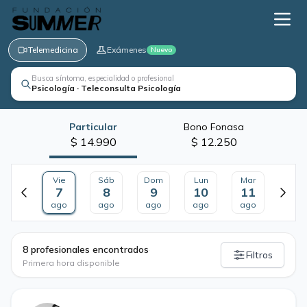
Telemedicina
Exámenes
Nuevo
Busca síntoma, especialidad o profesional
Psicología · Teleconsulta Psicología
Particular
Bono Fonasa
$ 14.990
$ 12.250
Vie
Sáb
Dom
Lun
Mar
7
8
9
10
11
ago
ago
ago
ago
ago
·
8 profesionales encontrados
Filtros
Primera hora disponible