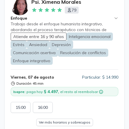
Psi. Ximena Morales
79
Enfoque
Trabajo desde el enfoque humanista integrativo,
abordando el proceso terapéutico con técnicas de
gestalt, terapia centrada en las emociones, terapia de
Atiende entre 16 y 90 años
Inteligencia emocional
aceptación y compromiso (ACT) y mindfulness. Cuento
Estrés
Ansiedad
Depresión
con experiencia en acompañamiento en duelo, ansiedad,
estrés, crisis de ciclo vital y existenciales, autoestima,
Comunicación asertiva
Resolución de conflictos
desregulación emocional, acompañamiento y
Enfoque integrativo
estrategias en neurodivergencias.
Viernes, 07 de agosto
Particular: $ 14.990
Duración
45 min
$ 4.497,
Isapre:
paga hoy
el resto al reembolsar
15:00
16:00
Ver más horarios y sobrecupos