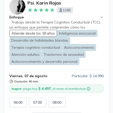
Psi. Karin Rojas
1165
Enfoque
Trabajo desde la Terapia Cognitivo Conductual (TCC),
un enfoque que permite comprender cómo los
pensamientos, emociones y conductas influyen tanto en
Atiende desde los 18 años
Inteligencia emocional
el bienestar personal como en la dinámica de la relación
Desarrollo de habilidades blandas
de pareja. En terapia individual, el proceso es reflexivo y
personalizado, orientado a aliviar el malestar emocional,
Terapia cognitivo-conductual
Autoconocimiento
fortalecer recursos internos y desarrollar herramientas
Atención adultos
Trastornos de ansiedad
prácticas para enfrentar los desafíos cotidianos con
Autoconocimiento y desarrollo personal
mayor claridad y confianza. En terapia de pareja, el
trabajo se realiza con ambos miembros,
acompañándolos en momentos de conflicto, crisis,
Viernes, 07 de agosto
Particular: $ 14.990
distanciamiento o cuando la relación se encuentra en un
Duración
45 min
punto decisivo. Es frecuente que uno de los dos impulse
la idea de asistir a terapia, y ese punto de partida
$ 4.497,
Isapre:
paga hoy
el resto al reembolsar
también es válido. El espacio terapéutico está pensado
para que ambos puedan sentirse escuchados,
06:00
07:00
08:00
comprendidos y respetados. El proceso se enfoca en
mejorar la comunicación, identificar patrones que