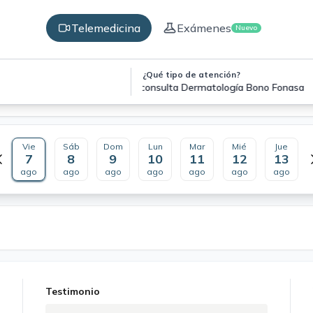
Telemedicina
Exámenes
Nuevo
¿Qué tipo de atención?
Teleconsulta Dermatología Bono Fonasa
Vie
Sáb
Dom
Lun
Mar
Mié
Jue
7
8
9
10
11
12
13
ago
ago
ago
ago
ago
ago
ago
Testimonio