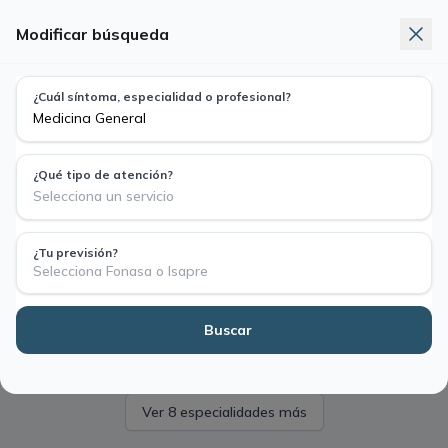
Modificar búsqueda
Telemedicina
Exámenes
Nuevo
¿Cuál síntoma, especialidad o profesional?
Busca síntoma, especialidad o profesional
Medicina General
¿Qué tipo de atención?
Selecciona un servicio
No hay telemedicina disponible para esta
¿Tu previsión?
especialidad.
Selecciona Fonasa o Isapre
Buscar
¿Buscas otra especialidad?
Ver 8 especialidades más