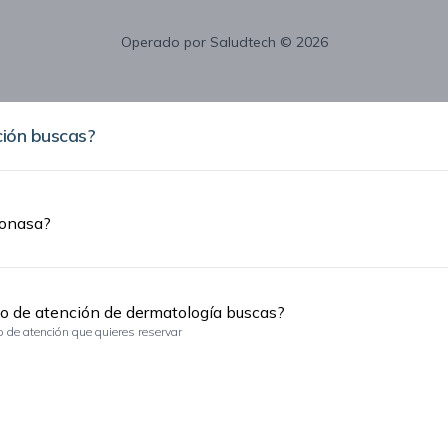
Operado por
Saludtech
© 2026
ión buscas?
Fonasa?
o de atención de dermatología buscas?
po de atención que quieres reservar