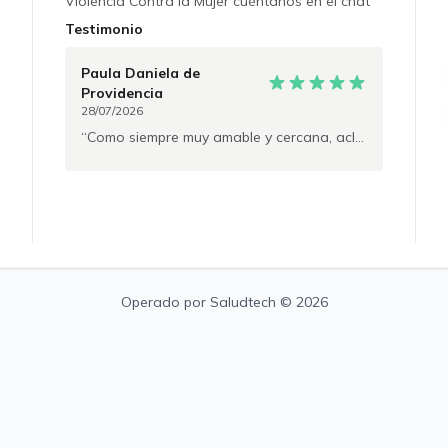
Violencia Contra la Mujer cuéntanos en el chat
privado para coordinar horario preferencial. •
Testimonio
Si vives fuera de Chile escribe en el chat para
pago en dólares.
Paula Daniela
de
Providencia
28/07/2026
Como siempre muy amable y cercana, aclara todas las dudas y explica todo muy bien para que no surjan nuevas. recomiendo al 100%
Operado por
Saludtech
© 2026