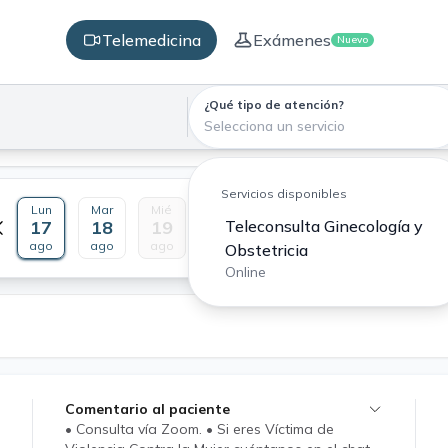
Telemedicina
Exámenes
Nuevo
¿Qué tipo de atención?
Selecciona un servicio
Servicios disponibles
Lun
Mar
Mié
Jue
Vie
Sáb
Dom
17
18
19
20
Teleconsulta Ginecología y
21
22
23
ago
ago
ago
ago
ago
ago
ago
Obstetricia
Online
Comentario al paciente
• Consulta vía Zoom. • Si eres Víctima de