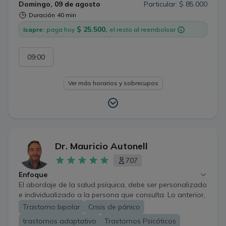
Domingo, 09 de agosto
Particular: $ 85.000
Duración
40 min
$ 25.500,
Isapre:
paga hoy
el resto al reembolsar
09:00
Ver más horarios y sobrecupos
Dr. Mauricio Autonell
707
Enfoque
El abordaje de la salud psíquica, debe ser personalizado
e individualizado a la persona que consulta. Lo anterior,
tomando en cuenta que la condición humana es
Trastorno bipolar
Crisis de pánico
compleja y el sufrimiento psíquico subjetivo y
trastornos adaptativo
Trastornos Psicóticos
multifactorial. En ese contexto, estoy convencido que