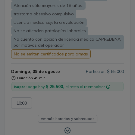
debe establecerse una relación terapéutica fuerte y
Atención sólo mayores de 18 años.
saludable entre el tratante y el usuario, que ponga en
trastorno obsesivo compulsivo
primer plano la confianza, así como un acercamiento
Licencia medica sujeta a evaluación
empático y respetuoso.
No se atienden patologías laborales
No cuento con opción de licencia médica CAPREDENA,
por motivos del operador
No se emiten certificados para armas
Domingo, 09 de agosto
Particular: $ 85.000
Duración
45 min
$ 25.500,
Isapre:
paga hoy
el resto al reembolsar
10:00
Ver más horarios y sobrecupos