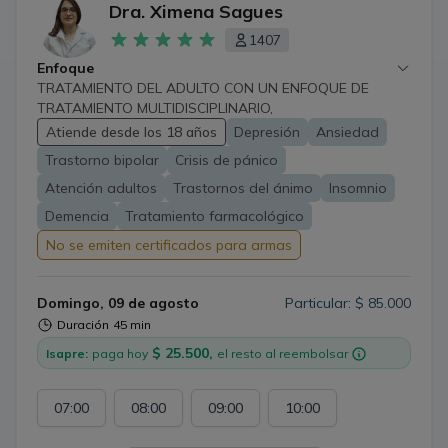
Dra. Ximena Sagues
1407
Enfoque
TRATAMIENTO DEL ADULTO CON UN ENFOQUE DE
TRATAMIENTO MULTIDISCIPLINARIO,
PSICOFARMACOLOGICO, INICIANDO UNA EVALUACION
Atiende desde los 18 años
Depresión
Ansiedad
DEL PACIENTE, TENIENDO EN CUENTA
Trastorno bipolar
Crisis de pánico
COMORBILIDADES, Y GENERANDO DERIVACIONES
OPORTUNAS A ESPECIALISTAS MEDICOS Y NO
Atención adultos
Trastornos del ánimo
Insomnio
MEDICOS.
Demencia
Tratamiento farmacológico
No se emiten certificados para armas
Domingo, 09 de agosto
Particular: $ 85.000
Duración
45 min
$ 25.500,
Isapre:
paga hoy
el resto al reembolsar
07:00
08:00
09:00
10:00