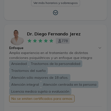
Ver más horarios y sobrecupos
Dr. Diego Fernando Jerez
778
Enfoque
Amplia experiencia en el tratamiento de distintas
condiciones psiquiátricas y un enfoque que integra
conocimientos basados en evidencia científica, principios
Ansiedad
Trastornos de la personalidad
éticos y un trato cordial y amable expresado en el
Trastornos del sueño
vínculo terapéutico. El objetivo de la consulta será lograr
una adecuada recuperación y mantención de su salud
Atención sólo mayores de 18 años.
mental.
Atención integral
Atención centrada en la persona
Licencia medica sujeta a evaluación
No se emiten certificados para armas