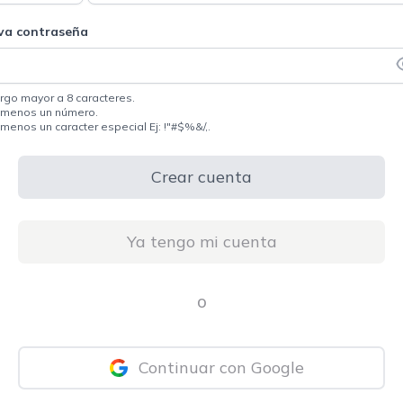
va contraseña
rgo mayor a 8 caracteres.
 menos un número.
 menos un caracter especial Ej: !"#$%&/,.
Crear cuenta
Ya tengo mi cuenta
o
Continuar con Google