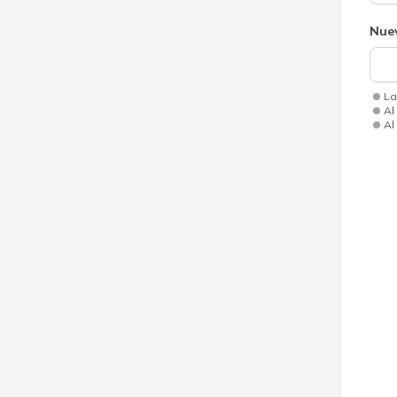
Nue
La
Al
Al