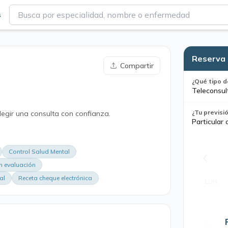
s
Reserva 
Compartir
¿Qué tipo d
Teleconsul
¿Tu previsi
legir una consulta con confianza.
Particular 
Control Salud Mental
n evaluación
al
Receta cheque electrónica
LUN
3