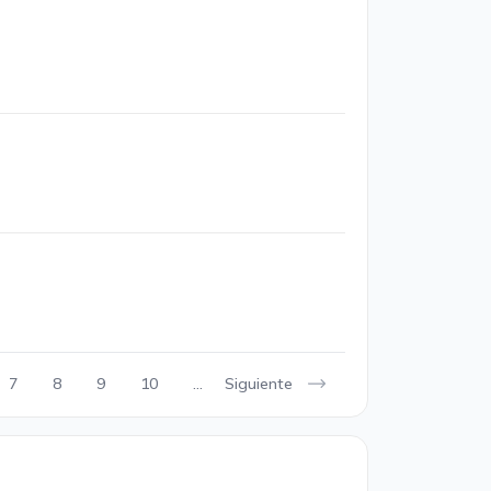
Siguiente
7
8
9
10
...