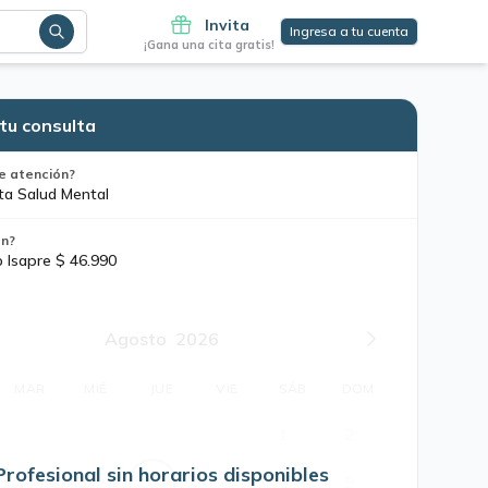
Invita
Ingresa a tu cuenta
¡Gana una cita gratis!
tu consulta
e atención?
ta Salud Mental
ón?
o Isapre $ 46.990
Agosto
2026
MAR
MIÉ
JUE
VIE
SÁB
DOM
1
2
Profesional sin horarios disponibles
4
5
6
7
8
9