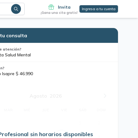
Invita
Ingresa a tu cuenta
¡Gana una cita gratis!
tu consulta
e atención?
ta Salud Mental
ón?
o Isapre $ 46.990
Agosto
2026
MAR
MIÉ
JUE
VIE
SÁB
DOM
1
2
Profesional sin horarios disponibles
4
5
6
7
8
9