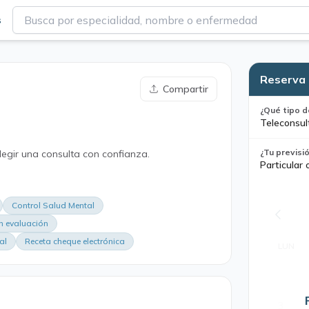
s
Reserva 
Compartir
¿Qué tipo d
Teleconsul
¿Tu previsi
legir una consulta con confianza.
Particular 
Control Salud Mental
n evaluación
al
Receta cheque electrónica
LUN
3