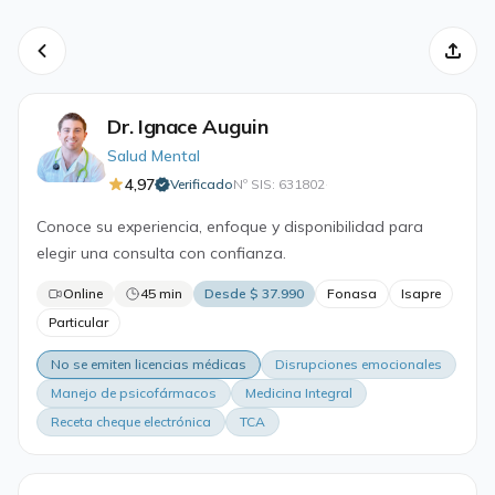
Dr. Ignace Auguin
Salud Mental
4,97
Verificado
Nº SIS: 631802
·
Conoce su experiencia, enfoque y disponibilidad para
elegir una consulta con confianza.
Online
45 min
Desde $ 37.990
Fonasa
Isapre
Particular
No se emiten licencias médicas
Disrupciones emocionales
Manejo de psicofármacos
Medicina Integral
Receta cheque electrónica
TCA