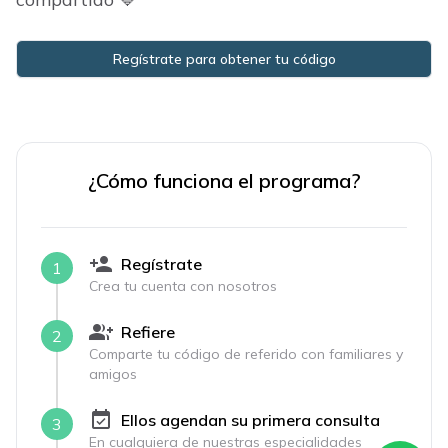
Regístrate para obtener tu código
¿Cómo funciona el programa?
person_add
Regístrate
1
Crea tu cuenta con nosotros
group_add
Refiere
2
Comparte tu código de referido con familiares y
amigos
event_available
Ellos agendan su primera consulta
3
En cualquiera de nuestras especialidades