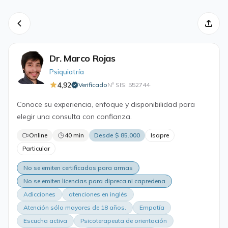
Dr. Marco Rojas
Psiquiatría
4,92
Verificado
Nº SIS: 552744
·
Conoce su experiencia, enfoque y disponibilidad para
elegir una consulta con confianza.
Online
40 min
Desde $ 85.000
Isapre
Particular
No se emiten certificados para armas
No se emiten licencias para dipreca ni capredena
Adicciones
atenciones en inglés
Atención sólo mayores de 18 años.
Empatía
Escucha activa
Psicoterapeuta de orientación