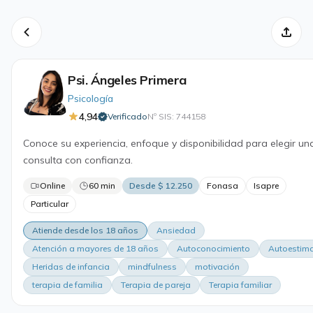
Psi. Ángeles Primera
Psicología
4,94
Verificado
Nº SIS: 744158
·
Conoce su experiencia, enfoque y disponibilidad para elegir un
consulta con confianza.
Online
60 min
Desde $ 12.250
Fonasa
Isapre
Particular
Atiende desde los 18 años
Ansiedad
Atención a mayores de 18 años
Autoconocimiento
Autoestim
Heridas de infancia
mindfulness
motivación
terapia de familia
Terapia de pareja
Terapia familiar