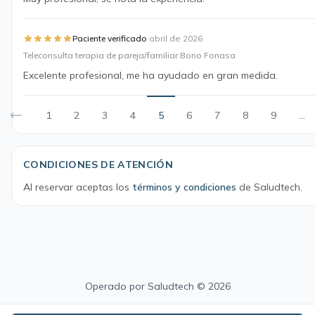
·
Paciente verificado
abril de 2026
Teleconsulta terapia de pareja/familiar Bono Fonasa
Excelente profesional, me ha ayudado en gran medida.
1
2
3
4
5
6
7
8
9
...
CONDICIONES DE ATENCIÓN
Al reservar aceptas los
términos y condiciones
de Saludtech.
Operado por
Saludtech
© 2026