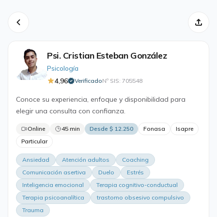
Psi. Cristian Esteban González
Psicología
4,96
Verificado
Nº SIS: 705548
·
Conoce su experiencia, enfoque y disponibilidad para
elegir una consulta con confianza.
Online
45 min
Desde $ 12.250
Fonasa
Isapre
Particular
Ansiedad
Atención adultos
Coaching
Comunicación asertiva
Duelo
Estrés
Inteligencia emocional
Terapia cognitivo-conductual
Terapia psicoanalítica
trastorno obsesivo compulsivo
Trauma