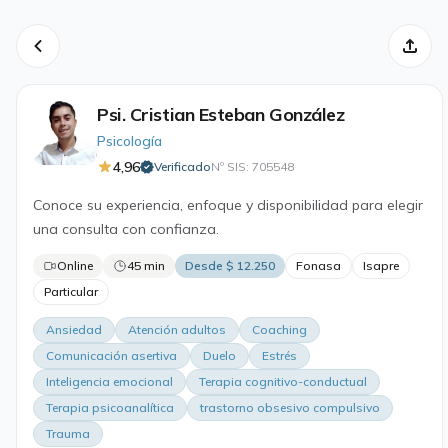
Psi. Cristian Esteban González
Psicología
4,96
Verificado
Nº SIS: 705548
·
Conoce su experiencia, enfoque y disponibilidad para elegir
una consulta con confianza.
Online
45 min
Desde $ 12.250
Fonasa
Isapre
Particular
Ansiedad
Atención adultos
Coaching
Comunicación asertiva
Duelo
Estrés
Inteligencia emocional
Terapia cognitivo-conductual
Terapia psicoanalítica
trastorno obsesivo compulsivo
Trauma