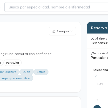
s
Reserva 
Compartir
¿Qué tipo d
Teleconsul
¿Tu previsi
legir una consulta con confianza.
Particular 
e
Particular
Selecciona
ón asertiva
Duelo
Estrés
Terapia psicoanalítica
LUN
3