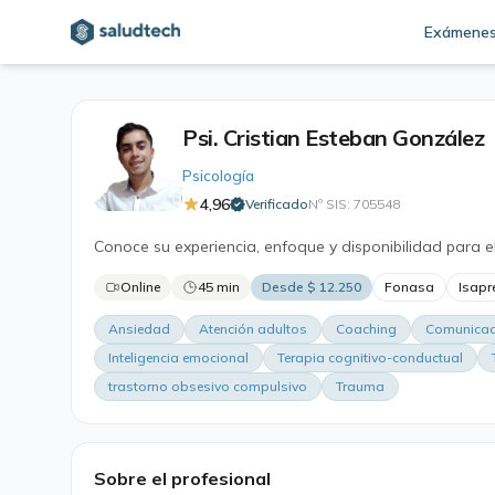
Exámene
Psi. Cristian Esteban González
Psicología
4,96
Verificado
Nº SIS: 705548
·
Conoce su experiencia, enfoque y disponibilidad para e
Online
45 min
Desde $ 12.250
Fonasa
Isapr
Ansiedad
Atención adultos
Coaching
Comunicaci
Inteligencia emocional
Terapia cognitivo-conductual
trastorno obsesivo compulsivo
Trauma
Sobre el profesional