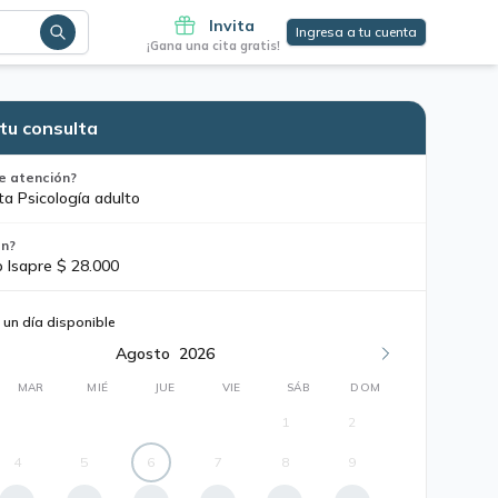
Invita
Ingresa a tu cuenta
¡Gana una cita gratis!
tu consulta
e atención?
ta Psicología adulto
ón?
o Isapre $ 28.000
 un día disponible
Agosto
2026
MAR
MIÉ
JUE
VIE
SÁB
DOM
1
2
4
5
6
7
8
9