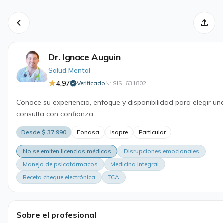
Dr. Ignace Auguin
Salud Mental
4,97
Verificado
Nº SIS: 631802
·
Conoce su experiencia, enfoque y disponibilidad para elegir un
consulta con confianza.
Desde $ 37.990
Fonasa
Isapre
Particular
No se emiten licencias médicas
Disrupciones emocionales
Manejo de psicofármacos
Medicina Integral
Receta cheque electrónica
TCA
Sobre el profesional