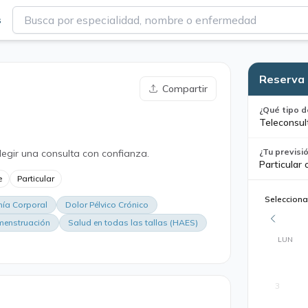
s
Reserva 
Compartir
¿Qué tipo d
Teleconsul
¿Tu previsi
legir una consulta con confianza.
Particular 
e
Particular
Selecciona
ía Corporal
Dolor Pélvico Crónico
menstruación
Salud en todas las tallas (HAES)
LUN
3