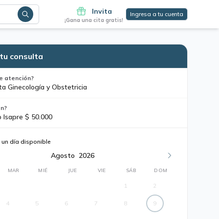
Invita
Ingresa a tu cuenta
¡Gana una cita gratis!
tu consulta
e atención?
ta Ginecología y Obstetricia
ón?
o Isapre $ 50.000
 un día disponible
Agosto
2026
MAR
MIÉ
JUE
VIE
SÁB
DOM
1
2
4
5
6
7
8
9