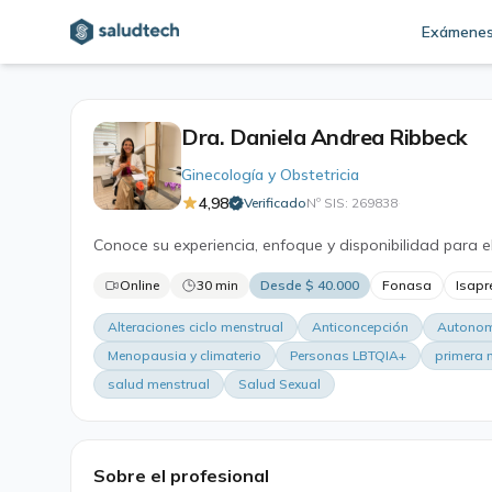
Exámene
Dra. Daniela Andrea Ribbeck
Ginecología y Obstetricia
4,98
Verificado
Nº SIS: 269838
·
Conoce su experiencia, enfoque y disponibilidad para e
Online
30 min
Desde $ 40.000
Fonasa
Isapr
Alteraciones ciclo menstrual
Anticoncepción
Autonom
Menopausia y climaterio
Personas LBTQIA+
primera 
salud menstrual
Salud Sexual
Sobre el profesional