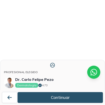
PROFESIONAL ELEGIDO
Atención inmediata
Dr. Carlo Felipe Pezo
Intentaremos contactarte primero con
Dr. Carlo Felipe Pezo
.
Si no está disponible, te contactaremos con el primer profesional
Dermatología
4.73
disponible.
Si no encontramos uno de inmediato, a los 20 minutos podrás elegir
un horario sugerido, y a los 20 minutos podrás cancelar la búsqueda.