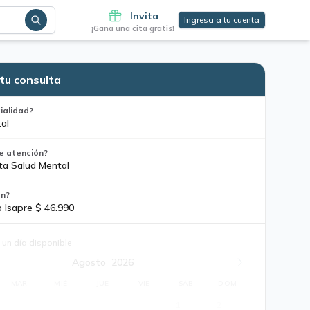
Invita
Ingresa a tu cuenta
¡Gana una cita gratis!
tu consulta
ialidad?
al
e atención?
ta Salud Mental
ón?
o Isapre $ 46.990
 un día disponible
Agosto
2026
MAR
MIÉ
JUE
VIE
SÁB
DOM
1
2