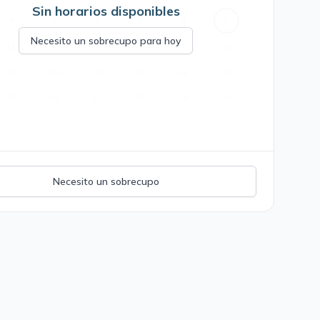
Sin horarios disponibles
4
5
6
7
8
9
Necesito un sobrecupo para hoy
11
12
13
14
15
16
18
19
20
21
22
23
25
26
27
28
29
30
Necesito un sobrecupo