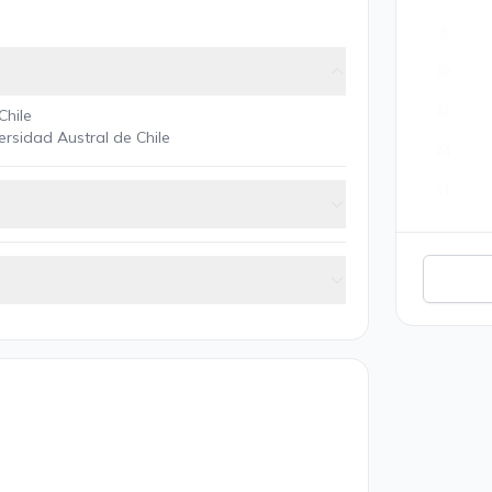
3
10
17
Chile
ersidad Austral de Chile
24
31