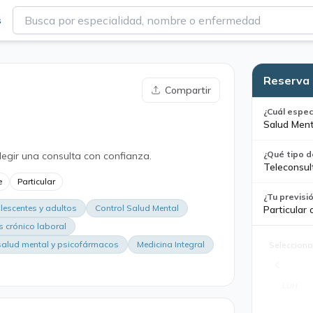
s
Reserva 
Compartir
¿Cuál espec
Salud Ment
¿Qué tipo d
legir una consulta con confianza.
Teleconsul
e
Particular
¿Tu previsi
lescentes y adultos
Control Salud Mental
Particular 
s crónico laboral
salud mental y psicofármacos
Medicina Integral
Selecciona
LUN