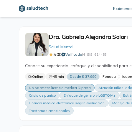
Exámene
Dra. Gabriela Alejandra Solari
Salud Mental
5,00
Verificado
Nº SIS: 614483
·
Conoce su experiencia, enfoque y disponibilidad para e
Online
45 min
Desde $ 37.990
Fonasa
Isapr
No se emiten licencia médica Dipreca
Atención niños, ado
Crisis de pánico
Enfoque de género y LGBTQIA+
Estré
Licencia médica electrónica según evaluación
Manejo de 
Trastornos emocionales