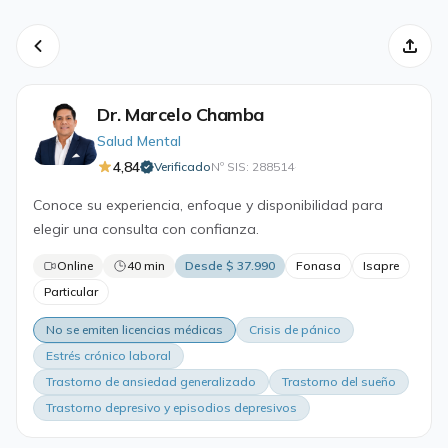
Dr. Marcelo Chamba
Salud Mental
4,84
Verificado
Nº SIS: 288514
·
Conoce su experiencia, enfoque y disponibilidad para
elegir una consulta con confianza.
Online
40 min
Desde $ 37.990
Fonasa
Isapre
Particular
No se emiten licencias médicas
Crisis de pánico
Estrés crónico laboral
Trastorno de ansiedad generalizado
Trastorno del sueño
Trastorno depresivo y episodios depresivos