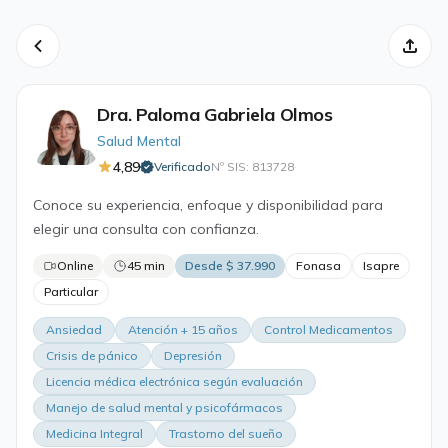
Dra. Paloma Gabriela Olmos
Salud Mental
4,89
Verificado
Nº SIS: 813728
·
Conoce su experiencia, enfoque y disponibilidad para
elegir una consulta con confianza.
Online
45 min
Desde $ 37.990
Fonasa
Isapre
Particular
Ansiedad
Atención + 15 años
Control Medicamentos
Crisis de pánico
Depresión
Licencia médica electrónica según evaluación
Manejo de salud mental y psicofármacos
Medicina Integral
Trastorno del sueño