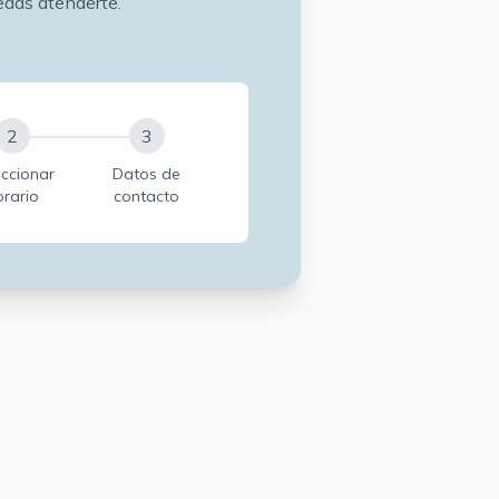
edas atenderte.
2
3
eccionar
Datos de
orario
contacto