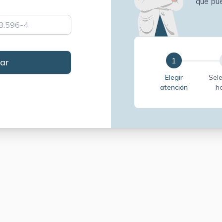
que pu
1
Elegir
Sel
atención
h